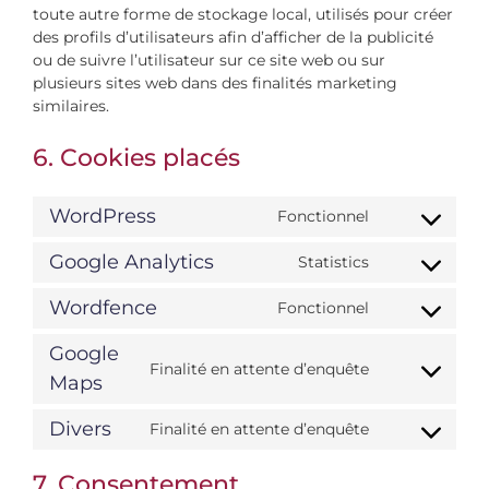
toute autre forme de stockage local, utilisés pour créer
des profils d’utilisateurs afin d’afficher de la publicité
ou de suivre l’utilisateur sur ce site web ou sur
plusieurs sites web dans des finalités marketing
similaires.
6. Cookies placés
WordPress
Fonctionnel
Consent
to
Google Analytics
Statistics
service
Consent
wordpress
to
Wordfence
Fonctionnel
service
Consent
google-
to
Google
analytics
service
Finalité en attente d’enquête
Consent
Maps
wordfence
to
service
Divers
Finalité en attente d’enquête
Consent
google-
to
maps
7. Consentement
service