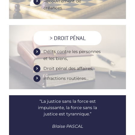
Recouvrement de
créances…
> DROIT PÉNAL
Délits contre les personnes
et les biens,
Droit pénal des affaires,
Infractions routières…
“La justice sans la force est
impuissante, la force sans la
justice est tyrannique.”
Blaise PASCAL