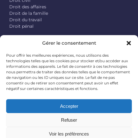
Droit civil
Droit des affaires
Droit de la famille
Droit du travail
Droit pénal
Photos par Rawpixel, Juliane Liebermann et Mikhail Pavstyuk
Gérer le consentement
sur Unsplash et Sève de COM’
Pour offrir les meilleures expériences, nous utilisons des
technologies telles que les cookies pour stocker et/ou accéder aux
CONTACT
informations des appareils. Le fait de consentir à ces technologies
nous permettra de traiter des données telles que le comportement
de navigation ou les ID uniques sur ce site. Le fait de ne pas
Maître HÉCART Charles
consentir ou de retirer son consentement peut avoir un effet
6 rue de Panleu
négatif sur certaines caractéristiques et fonctions.
02200 SOISSONS
Tél.
: 03 23 53 44 91
Accepter
Fax :
03 23 53 47 75
Refuser
Voir les préférences