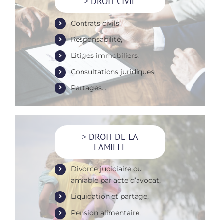
> DROIT CIVIL
Contrats civils,
Responsabilité,
Litiges immobiliers,
Consultations juridiques,
Partages…
> DROIT DE LA
FAMILLE
Divorce judiciaire ou
amiable par acte d’avocat,
Liquidation et partage,
Pension alimentaire,