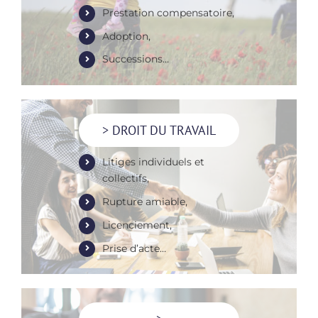
Prestation compensatoire,
Adoption,
Successions…
> DROIT DU TRAVAIL
Litiges individuels et
collectifs,
Rupture amiable,
Licenciement,
Prise d’acte…