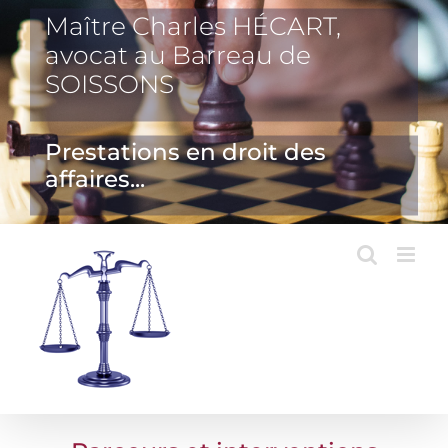
Passer
Maître Charles HÉCART,
au
avocat au Barreau de
contenu
SOISSONS
Prestations en droit des
affaires...