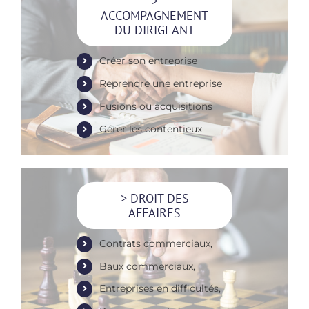
>
ACCOMPAGNEMENT
DU DIRIGEANT
Créer son entreprise
Reprendre une entreprise
Fusions ou acquisitions
Gérer les contentieux
> DROIT DES
AFFAIRES
Contrats commerciaux,
Baux commerciaux,
Entreprises en difficultés,